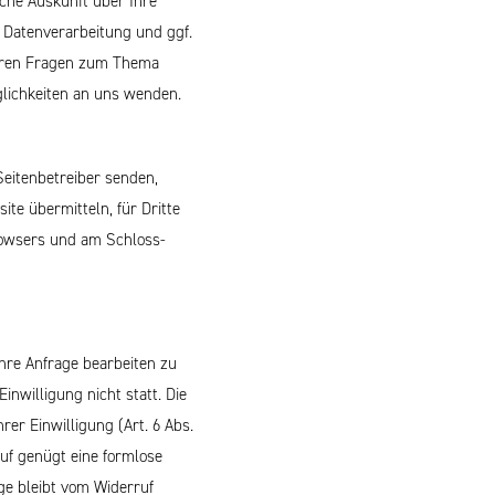
che Auskunft über Ihre
Datenverarbeitung und ggf.
teren Fragen zum Thema
lichkeiten an uns wenden.
Seitenbetreiber senden,
te übermitteln, für Dritte
Browsers und am Schloss-
hre Anfrage bearbeiten zu
inwilligung nicht statt.
Die
er Einwilligung (Art. 6 Abs.
rruf genügt eine formlose
ge bleibt vom Widerruf