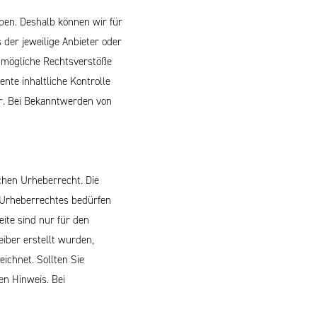
aben. Deshalb können wir für
 der jeweilige Anbieter oder
f mögliche Rechtsverstöße
nte inhaltliche Kontrolle
ar. Bei Bekanntwerden von
chen Urheberrecht. Die
s Urheberrechtes bedürfen
ite sind nur für den
eiber erstellt wurden,
ichnet. Sollten Sie
n Hinweis. Bei