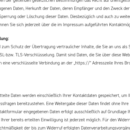
men der geltenden gesetzlichen Bestimmungen das Recht auf unentgeltli
genen Daten, Herkunft der Daten, deren Empfänger und den Zweck der 
, Sperrung oder Löschung dieser Daten. Diesbezüglich und auch zu wei
nen Sie sich jederzeit über die im Impressum aufgeführten Kontaktmög
lung:
zum Schutz der Übertragung vertraulicher Inhalte, die Sie an uns als 
SL-bzw. TLS-Verschlüsselung. Damit sind Daten, die Sie über diese Websi
en eine verschlüsselte Verbindung an der „https://“ Adresszeile Ihres 
telte Daten werden einschließlich Ihrer Kontaktdaten gespeichert, um I
sfragen bereitzustehen. Eine Weitergabe dieser Daten findet ohne Ihre E
taktformular eingegebenen Daten erfolgt ausschließlich auf Grundlage Ihr
f Ihrer bereits erteilten Einwilligung ist jederzeit möglich. Für den Wide
Rechtmäßigkeit der bis zum Widerruf erfolgten Datenverarbeitungsvorgän