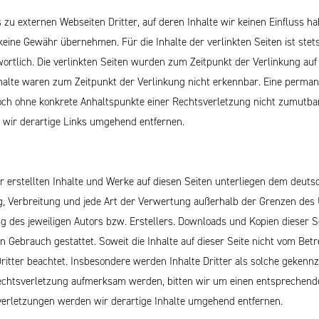
 zu externen Webseiten Dritter, auf deren Inhalte wir keinen Einfluss h
eine Gewähr übernehmen. Für die Inhalte der verlinkten Seiten ist stets
wortlich. Die verlinkten Seiten wurden zum Zeitpunkt der Verlinkung au
halte waren zum Zeitpunkt der Verlinkung nicht erkennbar. Eine permane
edoch ohne konkrete Anhaltspunkte einer Rechtsverletzung nicht zumutb
wir derartige Links umgehend entfernen.
er erstellten Inhalte und Werke auf diesen Seiten unterliegen dem deuts
ng, Verbreitung und jede Art der Verwertung außerhalb der Grenzen de
g des jeweiligen Autors bzw. Erstellers. Downloads und Kopien dieser Se
n Gebrauch gestattet. Soweit die Inhalte auf dieser Seite nicht vom Betr
itter beachtet. Insbesondere werden Inhalte Dritter als solche gekennze
echtsverletzung aufmerksam werden, bitten wir um einen entsprechende
rletzungen werden wir derartige Inhalte umgehend entfernen.