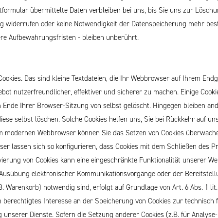
ormular übermittelte Daten verbleiben bei uns, bis Sie uns zur Löschun
ng widerrufen oder keine Notwendigkeit der Datenspeicherung mehr bes
e Aufbewahrungsfristen - bleiben unberührt.
okies. Das sind kleine Textdateien, die Ihr Webbrowser auf Ihrem Endge
ebot nutzerfreundlicher, effektiver und sicherer zu machen.
Einige Cooki
 Ende Ihrer Browser-Sitzung von selbst gelöscht. Hingegen bleiben and
diese selbst löschen. Solche Cookies helfen uns, Sie bei Rückkehr auf un
em modernen Webbrowser können Sie das Setzen von Cookies überwache
ser lassen sich so konfigurieren, dass Cookies mit dem Schließen des 
vierung von Cookies kann eine eingeschränkte Funktionalität unserer We
r Ausübung elektronischer Kommunikationsvorgänge oder der Bereitstell
 Warenkorb) notwendig sind, erfolgt auf Grundlage von Art. 6 Abs. 1 lit
n berechtigtes Interesse an der Speicherung von Cookies zur technisch f
g unserer Dienste. Sofern die Setzung anderer Cookies (z.B. für Analyse