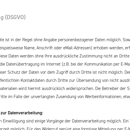
ng
(DSGVO)
te ist in der Regel ohne Angabe personenbezogener Daten möglich. Sow
spielsweise Name, Anschrift oder eMail-Adressen) erhoben werden, erfo
s. Diese Daten werden ohne Ihre ausdrückliche Zustimmung nicht an Dritt
 die Datenübertragung im Internet (z.B. bei der Kommunikation per E-Mai
oser Schutz der Daten vor dem Zugriff durch Dritte ist nicht möglich.
fentlichten Kontaktdaten durch Dritte zur Übersendung von nicht ausdr
erialien wird hiermit ausdrücklich widersprochen. Die Betreiber der S
itte im Falle der
unverla
ngten Zusendung von Werbeinformationen, etw
 zur Datenverarbeitung:
n Einwilligung sind einige Vorgänge der Datenverarbeitung möglich. Ein 
ederzeit möglich. Für den Widerruf genügt eine formlose Mitteilung per E-