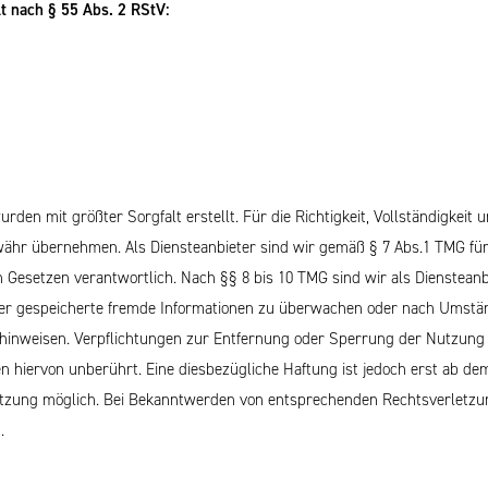
lt nach § 55 Abs. 2 RStV:
rden mit größter Sorgfalt erstellt. Für die Richtigkeit, Vollständigkeit u
ähr übernehmen. Als Diensteanbieter sind wir gemäß § 7 Abs.1 TMG für 
 Gesetzen verantwortlich. Nach §§ 8 bis 10 TMG sind wir als Diensteanb
oder gespeicherte fremde Informationen zu überwachen oder nach Umstän
t hinweisen. Verpflichtungen zur Entfernung oder Sperrung der Nutzung
n hiervon unberührt. Eine diesbezügliche Haftung ist jedoch erst ab de
etzung möglich. Bei Bekanntwerden von entsprechenden Rechtsverletzu
.